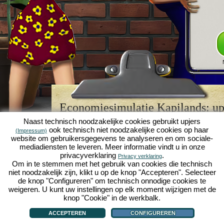
Economiesimulatie Kapilands: upj
browserspellegende
Naast technisch noodzakelijke cookies gebruikt upjers
ook technisch niet noodzakelijke cookies op haar
(Impressum)
Kapilands is een van de beste
browserspellen
van z
website om gebruikersgegevens te analyseren en om sociale-
retrogame
voor fans van economiesimulaties. Het i
mediadiensten te leveren. Meer informatie vindt u in onze
werd ooit uitgeroepen tot "MMO van het jaar" en i
privacyverklaring
.
Privacy verklaring
een genot voor fans van strategische
online game
Om in te stemmen met het gebruik van cookies die technisch
je eigen zakenimperium opbouwen en carrière make
niet noodzakelijk zijn, klikt u op de knop "Accepteren". Selecteer
economiesimulaties
!
de knop "Configureren" om technisch onnodige cookies te
weigeren. U kunt uw instellingen op elk moment wijzigen met de
knop "Cookie" in de werkbalk.
ACCEPTEREN
CONFIGUREREN