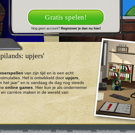
Gratis spelen!
Nog geen account?
Registreer je dan nu hier!
ilands: upjers'
wserspellen
van zijn tijd en is een echt
imulaties. Het is ontwikkeld door
upjers
,
n het jaar" en is vandaag de dag nog steeds
che
online games
. Hier kun je als ondernemer
en carrière maken in de wereld van
 Voorwaarden
Privacybeleid
Forum
Impressum
Spelinformatie
upje