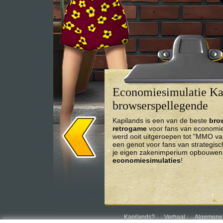
Economiesimulatie Kap
browserspellegende
Kapilands is een van de beste
bro
retrogame
voor fans van economies
werd ooit uitgeroepen tot "MMO va
een genot voor fans van strategis
je eigen zakenimperium opbouwen 
economiesimulaties
!
Kapilands?
Verhaal
Algemene