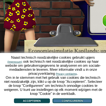
Economiesimulatie Kapilands: upj
browserspellegende
Naast technisch noodzakelijke cookies gebruikt upjers
ook technisch niet noodzakelijke cookies op haar
(Impressum)
Kapilands is een van de beste
browserspellen
van z
website om gebruikersgegevens te analyseren en om sociale-
retrogame
voor fans van economiesimulaties. Het i
mediadiensten te leveren. Meer informatie vindt u in onze
werd ooit uitgeroepen tot "MMO van het jaar" en i
privacyverklaring
.
Privacy verklaring
een genot voor fans van strategische
online game
Om in te stemmen met het gebruik van cookies die technisch
je eigen zakenimperium opbouwen en carrière make
niet noodzakelijk zijn, klikt u op de knop "Accepteren". Selecteer
economiesimulaties
!
de knop "Configureren" om technisch onnodige cookies te
weigeren. U kunt uw instellingen op elk moment wijzigen met de
knop "Cookie" in de werkbalk.
ACCEPTEREN
CONFIGUREREN