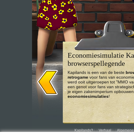
Economiesimulatie Kap
browserspellegende
Kapilands is een van de beste
bro
retrogame
voor fans van economies
werd ooit uitgeroepen tot "MMO va
een genot voor fans van strategis
je eigen zakenimperium opbouwen 
economiesimulaties
!
Kapilands?
Verhaal
Algemene