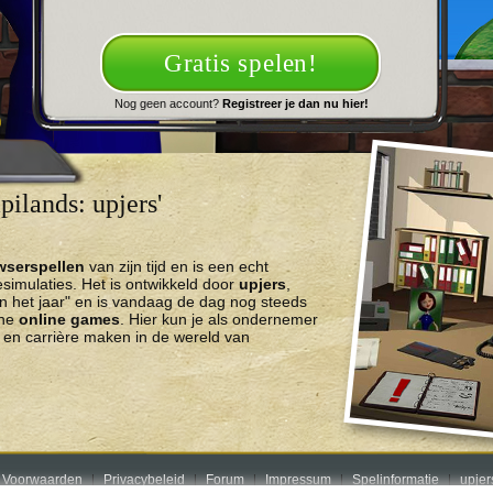
Gratis spelen!
Nog geen account?
Registreer je dan nu hier!
ilands: upjers'
wserspellen
van zijn tijd en is een echt
imulaties. Het is ontwikkeld door
upjers
,
n het jaar" en is vandaag de dag nog steeds
che
online games
. Hier kun je als ondernemer
en carrière maken in de wereld van
 Voorwaarden
Privacybeleid
Forum
Impressum
Spelinformatie
upje