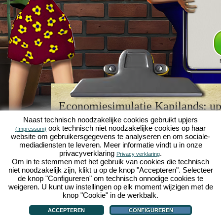
Economiesimulatie Kapilands: upj
browserspellegende
Naast technisch noodzakelijke cookies gebruikt upjers
ook technisch niet noodzakelijke cookies op haar
(Impressum)
Kapilands is een van de beste
browserspellen
van z
website om gebruikersgegevens te analyseren en om sociale-
retrogame
voor fans van economiesimulaties. Het i
mediadiensten te leveren. Meer informatie vindt u in onze
werd ooit uitgeroepen tot "MMO van het jaar" en i
privacyverklaring
.
Privacy verklaring
een genot voor fans van strategische
online game
Om in te stemmen met het gebruik van cookies die technisch
je eigen zakenimperium opbouwen en carrière make
niet noodzakelijk zijn, klikt u op de knop "Accepteren". Selecteer
economiesimulaties
!
de knop "Configureren" om technisch onnodige cookies te
weigeren. U kunt uw instellingen op elk moment wijzigen met de
knop "Cookie" in de werkbalk.
ACCEPTEREN
CONFIGUREREN