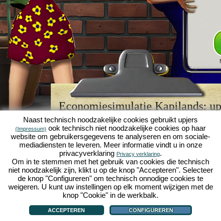
Economiesimulatie Kapilands: upj
browserspellegende
Naast technisch noodzakelijke cookies gebruikt upjers
ook technisch niet noodzakelijke cookies op haar
(Impressum)
Kapilands is een van de beste
browserspellen
van z
website om gebruikersgegevens te analyseren en om sociale-
retrogame
voor fans van economiesimulaties. Het i
mediadiensten te leveren. Meer informatie vindt u in onze
werd ooit uitgeroepen tot "MMO van het jaar" en i
privacyverklaring
.
Privacy verklaring
een genot voor fans van strategische
online game
Om in te stemmen met het gebruik van cookies die technisch
je eigen zakenimperium opbouwen en carrière make
niet noodzakelijk zijn, klikt u op de knop "Accepteren". Selecteer
economiesimulaties
!
de knop "Configureren" om technisch onnodige cookies te
weigeren. U kunt uw instellingen op elk moment wijzigen met de
knop "Cookie" in de werkbalk.
ACCEPTEREN
CONFIGUREREN