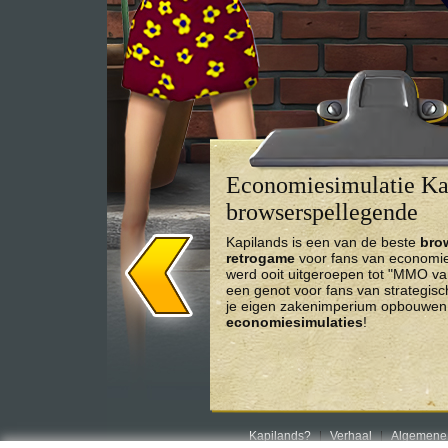
Economiesimulatie Kap
browserspellegende
Kapilands is een van de beste
bro
retrogame
voor fans van economies
werd ooit uitgeroepen tot "MMO va
een genot voor fans van strategis
je eigen zakenimperium opbouwen 
economiesimulaties
!
Kapilands?
Verhaal
Algemene