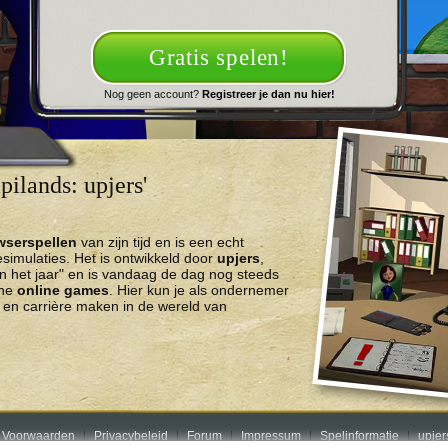
Gratis spelen!
Nog geen account?
Registreer je dan nu hier!
ilands: upjers'
wserspellen
van zijn tijd en is een echt
imulaties. Het is ontwikkeld door
upjers
,
n het jaar" en is vandaag de dag nog steeds
che
online games
. Hier kun je als ondernemer
en carrière maken in de wereld van
 Voorwaarden
Privacybeleid
Forum
Impressum
Spelinformatie
upje