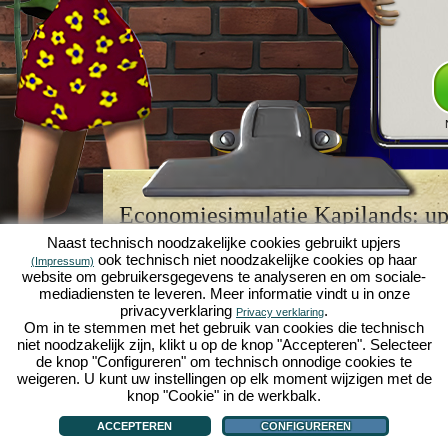
Economiesimulatie Kapilands: upj
browserspellegende
Naast technisch noodzakelijke cookies gebruikt upjers
ook technisch niet noodzakelijke cookies op haar
(Impressum)
Kapilands is een van de beste
browserspellen
van z
website om gebruikersgegevens te analyseren en om sociale-
retrogame
voor fans van economiesimulaties. Het i
mediadiensten te leveren. Meer informatie vindt u in onze
werd ooit uitgeroepen tot "MMO van het jaar" en i
privacyverklaring
.
Privacy verklaring
een genot voor fans van strategische
online game
Om in te stemmen met het gebruik van cookies die technisch
je eigen zakenimperium opbouwen en carrière make
niet noodzakelijk zijn, klikt u op de knop "Accepteren". Selecteer
economiesimulaties
!
de knop "Configureren" om technisch onnodige cookies te
weigeren. U kunt uw instellingen op elk moment wijzigen met de
knop "Cookie" in de werkbalk.
ACCEPTEREN
CONFIGUREREN