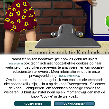
Economiesimulatie Kapilands: upj
browserspellegende
Naast technisch noodzakelijke cookies gebruikt upjers
ook technisch niet noodzakelijke cookies op haar
(Impressum)
Kapilands is een van de beste
browserspellen
van z
website om gebruikersgegevens te analyseren en om sociale-
retrogame
voor fans van economiesimulaties. Het i
mediadiensten te leveren. Meer informatie vindt u in onze
werd ooit uitgeroepen tot "MMO van het jaar" en i
privacyverklaring
.
Privacy verklaring
een genot voor fans van strategische
online game
Om in te stemmen met het gebruik van cookies die technisch
je eigen zakenimperium opbouwen en carrière make
niet noodzakelijk zijn, klikt u op de knop "Accepteren". Selecteer
economiesimulaties
!
de knop "Configureren" om technisch onnodige cookies te
weigeren. U kunt uw instellingen op elk moment wijzigen met de
knop "Cookie" in de werkbalk.
ACCEPTEREN
CONFIGUREREN