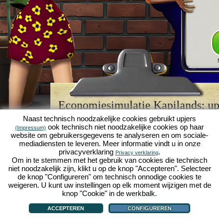
Economiesimulatie Kapilands: upj
browserspellegende
Naast technisch noodzakelijke cookies gebruikt upjers
ook technisch niet noodzakelijke cookies op haar
(Impressum)
Kapilands is een van de beste
browserspellen
van z
website om gebruikersgegevens te analyseren en om sociale-
retrogame
voor fans van economiesimulaties. Het i
mediadiensten te leveren. Meer informatie vindt u in onze
werd ooit uitgeroepen tot "MMO van het jaar" en i
privacyverklaring
.
Privacy verklaring
een genot voor fans van strategische
online game
Om in te stemmen met het gebruik van cookies die technisch
je eigen zakenimperium opbouwen en carrière make
niet noodzakelijk zijn, klikt u op de knop "Accepteren". Selecteer
economiesimulaties
!
de knop "Configureren" om technisch onnodige cookies te
weigeren. U kunt uw instellingen op elk moment wijzigen met de
knop "Cookie" in de werkbalk.
ACCEPTEREN
CONFIGUREREN