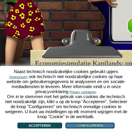
Economiesimulatie Kapilands: upj
browserspellegende
Naast technisch noodzakelijke cookies gebruikt upjers
ook technisch niet noodzakelijke cookies op haar
(Impressum)
Kapilands is een van de beste
browserspellen
van z
website om gebruikersgegevens te analyseren en om sociale-
retrogame
voor fans van economiesimulaties. Het i
mediadiensten te leveren. Meer informatie vindt u in onze
werd ooit uitgeroepen tot "MMO van het jaar" en i
privacyverklaring
.
Privacy verklaring
een genot voor fans van strategische
online game
Om in te stemmen met het gebruik van cookies die technisch
je eigen zakenimperium opbouwen en carrière make
niet noodzakelijk zijn, klikt u op de knop "Accepteren". Selecteer
economiesimulaties
!
de knop "Configureren" om technisch onnodige cookies te
weigeren. U kunt uw instellingen op elk moment wijzigen met de
knop "Cookie" in de werkbalk.
ACCEPTEREN
CONFIGUREREN