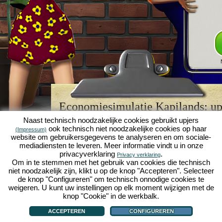
Economiesimulatie Kapilands: upj
browserspellegende
Naast technisch noodzakelijke cookies gebruikt upjers
ook technisch niet noodzakelijke cookies op haar
(Impressum)
Kapilands is een van de beste
browserspellen
van z
website om gebruikersgegevens te analyseren en om sociale-
retrogame
voor fans van economiesimulaties. Het i
mediadiensten te leveren. Meer informatie vindt u in onze
werd ooit uitgeroepen tot "MMO van het jaar" en i
privacyverklaring
.
Privacy verklaring
een genot voor fans van strategische
online game
Om in te stemmen met het gebruik van cookies die technisch
je eigen zakenimperium opbouwen en carrière make
niet noodzakelijk zijn, klikt u op de knop "Accepteren". Selecteer
economiesimulaties
!
de knop "Configureren" om technisch onnodige cookies te
weigeren. U kunt uw instellingen op elk moment wijzigen met de
knop "Cookie" in de werkbalk.
ACCEPTEREN
CONFIGUREREN