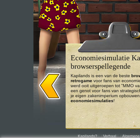
Economiesimulatie Kap
browserspellegende
Kapilands is een van de beste
bro
retrogame
voor fans van economies
werd ooit uitgeroepen tot "MMO va
een genot voor fans van strategis
je eigen zakenimperium opbouwen 
economiesimulaties
!
Kapilands?
Verhaal
Algemene