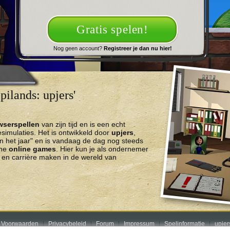
Gratis spelen!
Nog geen account?
Registreer je dan nu hier!
ilands: upjers'
wserspellen
van zijn tijd en is een echt
imulaties. Het is ontwikkeld door
upjers
,
n het jaar" en is vandaag de dag nog steeds
che
online games
. Hier kun je als ondernemer
en carrière maken in de wereld van
 Voorwaarden
Privacybeleid
Forum
Impressum
Spelinformatie
upje