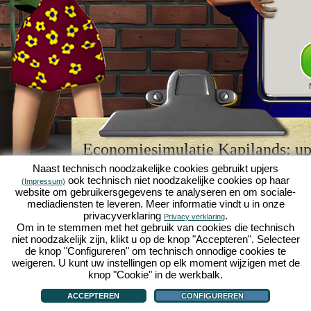
Economiesimulatie Kapilands: upj
browserspellegende
Naast technisch noodzakelijke cookies gebruikt upjers
ook technisch niet noodzakelijke cookies op haar
(Impressum)
Kapilands is een van de beste
browserspellen
van z
website om gebruikersgegevens te analyseren en om sociale-
retrogame
voor fans van economiesimulaties. Het i
mediadiensten te leveren. Meer informatie vindt u in onze
werd ooit uitgeroepen tot "MMO van het jaar" en i
privacyverklaring
.
Privacy verklaring
een genot voor fans van strategische
online game
Om in te stemmen met het gebruik van cookies die technisch
je eigen zakenimperium opbouwen en carrière make
niet noodzakelijk zijn, klikt u op de knop "Accepteren". Selecteer
economiesimulaties
!
de knop "Configureren" om technisch onnodige cookies te
weigeren. U kunt uw instellingen op elk moment wijzigen met de
knop "Cookie" in de werkbalk.
ACCEPTEREN
CONFIGUREREN