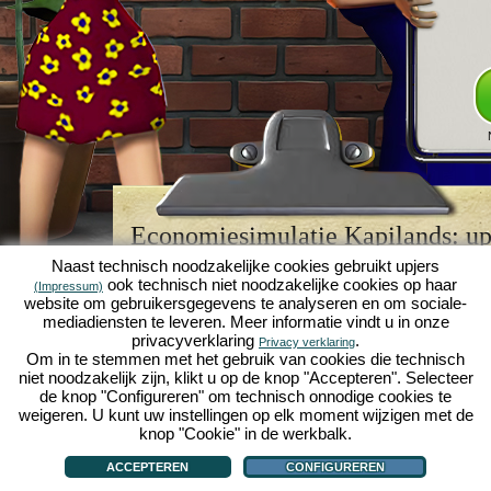
Economiesimulatie Kapilands: upj
browserspellegende
Naast technisch noodzakelijke cookies gebruikt upjers
ook technisch niet noodzakelijke cookies op haar
(Impressum)
Kapilands is een van de beste
browserspellen
van z
website om gebruikersgegevens te analyseren en om sociale-
retrogame
voor fans van economiesimulaties. Het i
mediadiensten te leveren. Meer informatie vindt u in onze
werd ooit uitgeroepen tot "MMO van het jaar" en i
privacyverklaring
.
Privacy verklaring
een genot voor fans van strategische
online game
Om in te stemmen met het gebruik van cookies die technisch
je eigen zakenimperium opbouwen en carrière make
niet noodzakelijk zijn, klikt u op de knop "Accepteren". Selecteer
economiesimulaties
!
de knop "Configureren" om technisch onnodige cookies te
weigeren. U kunt uw instellingen op elk moment wijzigen met de
knop "Cookie" in de werkbalk.
ACCEPTEREN
CONFIGUREREN