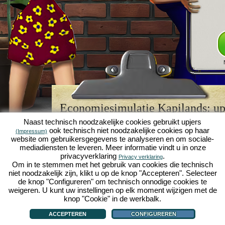
Economiesimulatie Kapilands: upj
browserspellegende
Naast technisch noodzakelijke cookies gebruikt upjers
ook technisch niet noodzakelijke cookies op haar
(Impressum)
Kapilands is een van de beste
browserspellen
van z
website om gebruikersgegevens te analyseren en om sociale-
retrogame
voor fans van economiesimulaties. Het i
mediadiensten te leveren. Meer informatie vindt u in onze
werd ooit uitgeroepen tot "MMO van het jaar" en i
privacyverklaring
.
Privacy verklaring
een genot voor fans van strategische
online game
Om in te stemmen met het gebruik van cookies die technisch
je eigen zakenimperium opbouwen en carrière make
niet noodzakelijk zijn, klikt u op de knop "Accepteren". Selecteer
economiesimulaties
!
de knop "Configureren" om technisch onnodige cookies te
weigeren. U kunt uw instellingen op elk moment wijzigen met de
knop "Cookie" in de werkbalk.
ACCEPTEREN
CONFIGUREREN