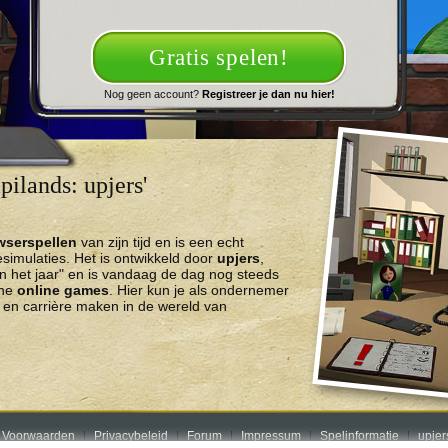
Gratis spelen!
Nog geen account?
Registreer je dan nu hier!
ilands: upjers'
wserspellen
van zijn tijd en is een echt
imulaties. Het is ontwikkeld door
upjers
,
n het jaar" en is vandaag de dag nog steeds
che
online games
. Hier kun je als ondernemer
en carrière maken in de wereld van
 Voorwaarden
Privacybeleid
Forum
Impressum
Spelinformatie
upje