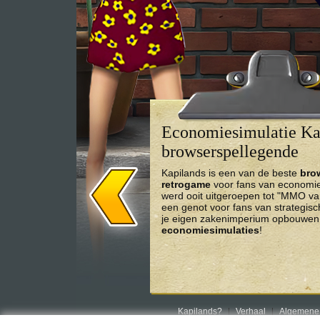
Economiesimulatie Kap
browserspellegende
Kapilands is een van de beste
bro
retrogame
voor fans van economies
werd ooit uitgeroepen tot "MMO va
een genot voor fans van strategis
je eigen zakenimperium opbouwen 
economiesimulaties
!
Kapilands?
Verhaal
Algemene