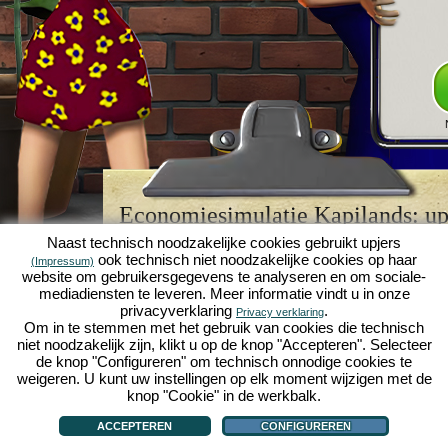
Economiesimulatie Kapilands: upj
browserspellegende
Naast technisch noodzakelijke cookies gebruikt upjers
ook technisch niet noodzakelijke cookies op haar
(Impressum)
Kapilands is een van de beste
browserspellen
van z
website om gebruikersgegevens te analyseren en om sociale-
retrogame
voor fans van economiesimulaties. Het i
mediadiensten te leveren. Meer informatie vindt u in onze
werd ooit uitgeroepen tot "MMO van het jaar" en i
privacyverklaring
.
Privacy verklaring
een genot voor fans van strategische
online game
Om in te stemmen met het gebruik van cookies die technisch
je eigen zakenimperium opbouwen en carrière make
niet noodzakelijk zijn, klikt u op de knop "Accepteren". Selecteer
economiesimulaties
!
de knop "Configureren" om technisch onnodige cookies te
weigeren. U kunt uw instellingen op elk moment wijzigen met de
knop "Cookie" in de werkbalk.
ACCEPTEREN
CONFIGUREREN