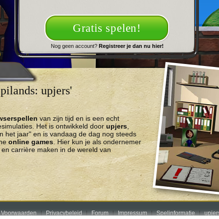
Gratis spelen!
Nog geen account?
Registreer je dan nu hier!
ilands: upjers'
wserspellen
van zijn tijd en is een echt
imulaties. Het is ontwikkeld door
upjers
,
n het jaar" en is vandaag de dag nog steeds
che
online games
. Hier kun je als ondernemer
en carrière maken in de wereld van
 Voorwaarden
Privacybeleid
Forum
Impressum
Spelinformatie
upje