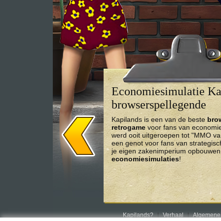
Economiesimulatie Kap
browserspellegende
Kapilands is een van de beste
bro
retrogame
voor fans van economies
werd ooit uitgeroepen tot "MMO va
een genot voor fans van strategis
je eigen zakenimperium opbouwen 
economiesimulaties
!
Kapilands?
Verhaal
Algemene