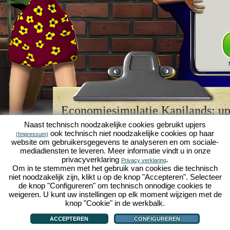
Economiesimulatie Kapilands: upj
browserspellegende
Naast technisch noodzakelijke cookies gebruikt upjers
ook technisch niet noodzakelijke cookies op haar
(Impressum)
Kapilands is een van de beste
browserspellen
van z
website om gebruikersgegevens te analyseren en om sociale-
retrogame
voor fans van economiesimulaties. Het i
mediadiensten te leveren. Meer informatie vindt u in onze
werd ooit uitgeroepen tot "MMO van het jaar" en i
privacyverklaring
.
Privacy verklaring
een genot voor fans van strategische
online game
Om in te stemmen met het gebruik van cookies die technisch
je eigen zakenimperium opbouwen en carrière make
niet noodzakelijk zijn, klikt u op de knop "Accepteren". Selecteer
economiesimulaties
!
de knop "Configureren" om technisch onnodige cookies te
weigeren. U kunt uw instellingen op elk moment wijzigen met de
knop "Cookie" in de werkbalk.
ACCEPTEREN
CONFIGUREREN