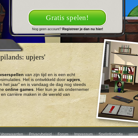
Gratis spelen!
Nog geen account?
Registreer je dan nu hier!
ilands: upjers'
wserspellen
van zijn tijd en is een echt
imulaties. Het is ontwikkeld door
upjers
,
n het jaar" en is vandaag de dag nog steeds
che
online games
. Hier kun je als ondernemer
en carrière maken in de wereld van
 Voorwaarden
Privacybeleid
Forum
Impressum
Spelinformatie
upje