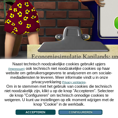
Economiesimulatie Kapilands: upj
browserspellegende
Naast technisch noodzakelijke cookies gebruikt upjers
ook technisch niet noodzakelijke cookies op haar
(Impressum)
Kapilands is een van de beste
browserspellen
van z
website om gebruikersgegevens te analyseren en om sociale-
retrogame
voor fans van economiesimulaties. Het i
mediadiensten te leveren. Meer informatie vindt u in onze
werd ooit uitgeroepen tot "MMO van het jaar" en i
privacyverklaring
.
Privacy verklaring
een genot voor fans van strategische
online game
Om in te stemmen met het gebruik van cookies die technisch
je eigen zakenimperium opbouwen en carrière make
niet noodzakelijk zijn, klikt u op de knop "Accepteren". Selecteer
economiesimulaties
!
de knop "Configureren" om technisch onnodige cookies te
weigeren. U kunt uw instellingen op elk moment wijzigen met de
knop "Cookie" in de werkbalk.
ACCEPTEREN
CONFIGUREREN