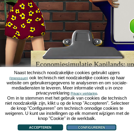
Economiesimulatie Kapilands: upj
browserspellegende
Naast technisch noodzakelijke cookies gebruikt upjers
ook technisch niet noodzakelijke cookies op haar
(Impressum)
Kapilands is een van de beste
browserspellen
van z
website om gebruikersgegevens te analyseren en om sociale-
retrogame
voor fans van economiesimulaties. Het i
mediadiensten te leveren. Meer informatie vindt u in onze
werd ooit uitgeroepen tot "MMO van het jaar" en i
privacyverklaring
.
Privacy verklaring
een genot voor fans van strategische
online game
Om in te stemmen met het gebruik van cookies die technisch
je eigen zakenimperium opbouwen en carrière make
niet noodzakelijk zijn, klikt u op de knop "Accepteren". Selecteer
economiesimulaties
!
de knop "Configureren" om technisch onnodige cookies te
weigeren. U kunt uw instellingen op elk moment wijzigen met de
knop "Cookie" in de werkbalk.
ACCEPTEREN
CONFIGUREREN