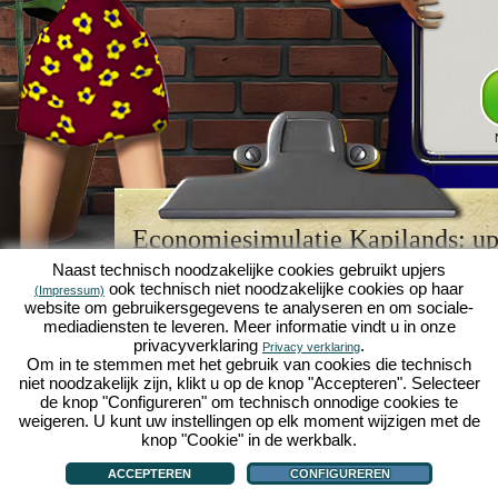
Economiesimulatie Kapilands: upj
browserspellegende
Naast technisch noodzakelijke cookies gebruikt upjers
ook technisch niet noodzakelijke cookies op haar
(Impressum)
Kapilands is een van de beste
browserspellen
van z
website om gebruikersgegevens te analyseren en om sociale-
retrogame
voor fans van economiesimulaties. Het i
mediadiensten te leveren. Meer informatie vindt u in onze
werd ooit uitgeroepen tot "MMO van het jaar" en i
privacyverklaring
.
Privacy verklaring
een genot voor fans van strategische
online game
Om in te stemmen met het gebruik van cookies die technisch
je eigen zakenimperium opbouwen en carrière make
niet noodzakelijk zijn, klikt u op de knop "Accepteren". Selecteer
economiesimulaties
!
de knop "Configureren" om technisch onnodige cookies te
weigeren. U kunt uw instellingen op elk moment wijzigen met de
knop "Cookie" in de werkbalk.
ACCEPTEREN
CONFIGUREREN