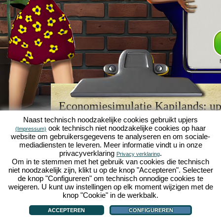
Economiesimulatie Kapilands: upj
browserspellegende
Naast technisch noodzakelijke cookies gebruikt upjers
ook technisch niet noodzakelijke cookies op haar
(Impressum)
Kapilands is een van de beste
browserspellen
van z
website om gebruikersgegevens te analyseren en om sociale-
retrogame
voor fans van economiesimulaties. Het i
mediadiensten te leveren. Meer informatie vindt u in onze
werd ooit uitgeroepen tot "MMO van het jaar" en i
privacyverklaring
.
Privacy verklaring
een genot voor fans van strategische
online game
Om in te stemmen met het gebruik van cookies die technisch
je eigen zakenimperium opbouwen en carrière make
niet noodzakelijk zijn, klikt u op de knop "Accepteren". Selecteer
economiesimulaties
!
de knop "Configureren" om technisch onnodige cookies te
weigeren. U kunt uw instellingen op elk moment wijzigen met de
knop "Cookie" in de werkbalk.
ACCEPTEREN
CONFIGUREREN