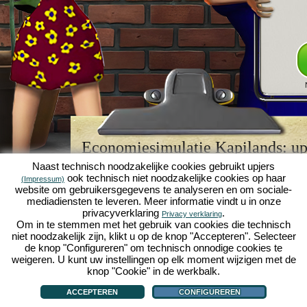
Economiesimulatie Kapilands: upj
browserspellegende
Naast technisch noodzakelijke cookies gebruikt upjers
ook technisch niet noodzakelijke cookies op haar
(Impressum)
Kapilands is een van de beste
browserspellen
van z
website om gebruikersgegevens te analyseren en om sociale-
retrogame
voor fans van economiesimulaties. Het i
mediadiensten te leveren. Meer informatie vindt u in onze
werd ooit uitgeroepen tot "MMO van het jaar" en i
privacyverklaring
.
Privacy verklaring
een genot voor fans van strategische
online game
Om in te stemmen met het gebruik van cookies die technisch
je eigen zakenimperium opbouwen en carrière make
niet noodzakelijk zijn, klikt u op de knop "Accepteren". Selecteer
economiesimulaties
!
de knop "Configureren" om technisch onnodige cookies te
weigeren. U kunt uw instellingen op elk moment wijzigen met de
knop "Cookie" in de werkbalk.
ACCEPTEREN
CONFIGUREREN