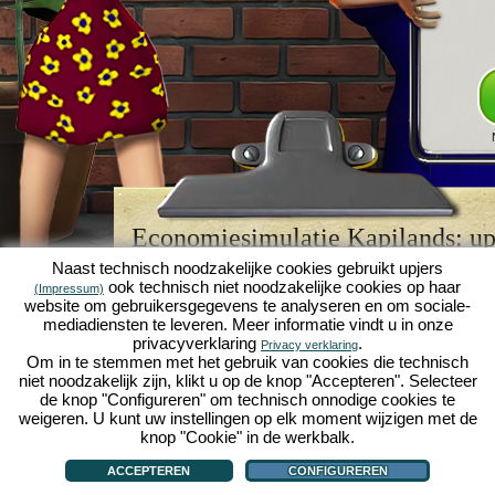
Economiesimulatie Kapilands: upj
browserspellegende
Naast technisch noodzakelijke cookies gebruikt upjers
ook technisch niet noodzakelijke cookies op haar
(Impressum)
Kapilands is een van de beste
browserspellen
van z
website om gebruikersgegevens te analyseren en om sociale-
retrogame
voor fans van economiesimulaties. Het i
mediadiensten te leveren. Meer informatie vindt u in onze
werd ooit uitgeroepen tot "MMO van het jaar" en i
privacyverklaring
.
Privacy verklaring
een genot voor fans van strategische
online game
Om in te stemmen met het gebruik van cookies die technisch
je eigen zakenimperium opbouwen en carrière make
niet noodzakelijk zijn, klikt u op de knop "Accepteren". Selecteer
economiesimulaties
!
de knop "Configureren" om technisch onnodige cookies te
weigeren. U kunt uw instellingen op elk moment wijzigen met de
knop "Cookie" in de werkbalk.
ACCEPTEREN
CONFIGUREREN