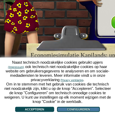
Economiesimulatie Kapilands: upj
browserspellegende
Naast technisch noodzakelijke cookies gebruikt upjers
ook technisch niet noodzakelijke cookies op haar
(Impressum)
Kapilands is een van de beste
browserspellen
van z
website om gebruikersgegevens te analyseren en om sociale-
retrogame
voor fans van economiesimulaties. Het i
mediadiensten te leveren. Meer informatie vindt u in onze
werd ooit uitgeroepen tot "MMO van het jaar" en i
privacyverklaring
.
Privacy verklaring
een genot voor fans van strategische
online game
Om in te stemmen met het gebruik van cookies die technisch
je eigen zakenimperium opbouwen en carrière make
niet noodzakelijk zijn, klikt u op de knop "Accepteren". Selecteer
economiesimulaties
!
de knop "Configureren" om technisch onnodige cookies te
weigeren. U kunt uw instellingen op elk moment wijzigen met de
knop "Cookie" in de werkbalk.
ACCEPTEREN
CONFIGUREREN