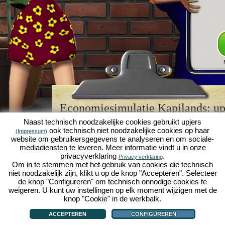
Economiesimulatie Kapilands: upj
browserspellegende
Naast technisch noodzakelijke cookies gebruikt upjers
ook technisch niet noodzakelijke cookies op haar
(Impressum)
Kapilands is een van de beste
browserspellen
van z
website om gebruikersgegevens te analyseren en om sociale-
retrogame
voor fans van economiesimulaties. Het i
mediadiensten te leveren. Meer informatie vindt u in onze
werd ooit uitgeroepen tot "MMO van het jaar" en i
privacyverklaring
.
Privacy verklaring
een genot voor fans van strategische
online game
Om in te stemmen met het gebruik van cookies die technisch
je eigen zakenimperium opbouwen en carrière make
niet noodzakelijk zijn, klikt u op de knop "Accepteren". Selecteer
economiesimulaties
!
de knop "Configureren" om technisch onnodige cookies te
weigeren. U kunt uw instellingen op elk moment wijzigen met de
knop "Cookie" in de werkbalk.
ACCEPTEREN
CONFIGUREREN