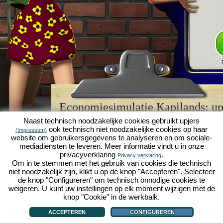
Economiesimulatie Kapilands: upj
browserspellegende
Naast technisch noodzakelijke cookies gebruikt upjers
ook technisch niet noodzakelijke cookies op haar
(Impressum)
Kapilands is een van de beste
browserspellen
van z
website om gebruikersgegevens te analyseren en om sociale-
retrogame
voor fans van economiesimulaties. Het i
mediadiensten te leveren. Meer informatie vindt u in onze
werd ooit uitgeroepen tot "MMO van het jaar" en i
privacyverklaring
.
Privacy verklaring
een genot voor fans van strategische
online game
Om in te stemmen met het gebruik van cookies die technisch
je eigen zakenimperium opbouwen en carrière make
niet noodzakelijk zijn, klikt u op de knop "Accepteren". Selecteer
economiesimulaties
!
de knop "Configureren" om technisch onnodige cookies te
weigeren. U kunt uw instellingen op elk moment wijzigen met de
knop "Cookie" in de werkbalk.
ACCEPTEREN
CONFIGUREREN