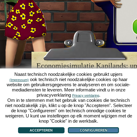
Economiesimulatie Kapilands: upj
browserspellegende
Naast technisch noodzakelijke cookies gebruikt upjers
ook technisch niet noodzakelijke cookies op haar
(Impressum)
Kapilands is een van de beste
browserspellen
van z
website om gebruikersgegevens te analyseren en om sociale-
retrogame
voor fans van economiesimulaties. Het i
mediadiensten te leveren. Meer informatie vindt u in onze
werd ooit uitgeroepen tot "MMO van het jaar" en i
privacyverklaring
.
Privacy verklaring
een genot voor fans van strategische
online game
Om in te stemmen met het gebruik van cookies die technisch
je eigen zakenimperium opbouwen en carrière make
niet noodzakelijk zijn, klikt u op de knop "Accepteren". Selecteer
economiesimulaties
!
de knop "Configureren" om technisch onnodige cookies te
weigeren. U kunt uw instellingen op elk moment wijzigen met de
knop "Cookie" in de werkbalk.
ACCEPTEREN
CONFIGUREREN