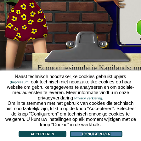
Economiesimulatie Kapilands: upj
browserspellegende
Naast technisch noodzakelijke cookies gebruikt upjers
ook technisch niet noodzakelijke cookies op haar
(Impressum)
Kapilands is een van de beste
browserspellen
van z
website om gebruikersgegevens te analyseren en om sociale-
retrogame
voor fans van economiesimulaties. Het i
mediadiensten te leveren. Meer informatie vindt u in onze
werd ooit uitgeroepen tot "MMO van het jaar" en i
privacyverklaring
.
Privacy verklaring
een genot voor fans van strategische
online game
Om in te stemmen met het gebruik van cookies die technisch
je eigen zakenimperium opbouwen en carrière make
niet noodzakelijk zijn, klikt u op de knop "Accepteren". Selecteer
economiesimulaties
!
de knop "Configureren" om technisch onnodige cookies te
weigeren. U kunt uw instellingen op elk moment wijzigen met de
knop "Cookie" in de werkbalk.
ACCEPTEREN
CONFIGUREREN