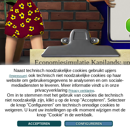
Economiesimulatie Kapilands: upj
browserspellegende
Naast technisch noodzakelijke cookies gebruikt upjers
ook technisch niet noodzakelijke cookies op haar
(Impressum)
Kapilands is een van de beste
browserspellen
van z
website om gebruikersgegevens te analyseren en om sociale-
retrogame
voor fans van economiesimulaties. Het i
mediadiensten te leveren. Meer informatie vindt u in onze
werd ooit uitgeroepen tot "MMO van het jaar" en i
privacyverklaring
.
Privacy verklaring
een genot voor fans van strategische
online game
Om in te stemmen met het gebruik van cookies die technisch
je eigen zakenimperium opbouwen en carrière make
niet noodzakelijk zijn, klikt u op de knop "Accepteren". Selecteer
economiesimulaties
!
de knop "Configureren" om technisch onnodige cookies te
weigeren. U kunt uw instellingen op elk moment wijzigen met de
knop "Cookie" in de werkbalk.
ACCEPTEREN
CONFIGUREREN