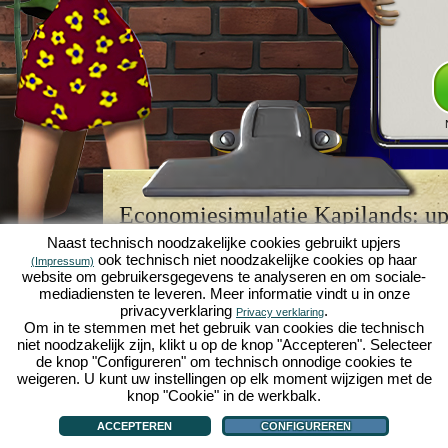
Economiesimulatie Kapilands: upj
browserspellegende
Naast technisch noodzakelijke cookies gebruikt upjers
ook technisch niet noodzakelijke cookies op haar
(Impressum)
Kapilands is een van de beste
browserspellen
van z
website om gebruikersgegevens te analyseren en om sociale-
retrogame
voor fans van economiesimulaties. Het i
mediadiensten te leveren. Meer informatie vindt u in onze
werd ooit uitgeroepen tot "MMO van het jaar" en i
privacyverklaring
.
Privacy verklaring
een genot voor fans van strategische
online game
Om in te stemmen met het gebruik van cookies die technisch
je eigen zakenimperium opbouwen en carrière make
niet noodzakelijk zijn, klikt u op de knop "Accepteren". Selecteer
economiesimulaties
!
de knop "Configureren" om technisch onnodige cookies te
weigeren. U kunt uw instellingen op elk moment wijzigen met de
knop "Cookie" in de werkbalk.
ACCEPTEREN
CONFIGUREREN