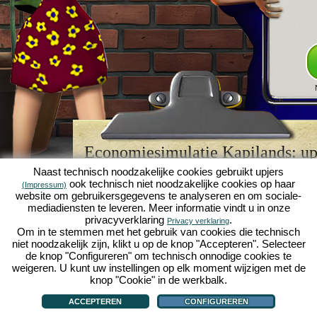
Economiesimulatie Kapilands: upj
browserspellegende
Naast technisch noodzakelijke cookies gebruikt upjers
ook technisch niet noodzakelijke cookies op haar
(Impressum)
Kapilands is een van de beste
browserspellen
van z
website om gebruikersgegevens te analyseren en om sociale-
retrogame
voor fans van economiesimulaties. Het i
mediadiensten te leveren. Meer informatie vindt u in onze
werd ooit uitgeroepen tot "MMO van het jaar" en i
privacyverklaring
.
Privacy verklaring
een genot voor fans van strategische
online game
Om in te stemmen met het gebruik van cookies die technisch
je eigen zakenimperium opbouwen en carrière make
niet noodzakelijk zijn, klikt u op de knop "Accepteren". Selecteer
economiesimulaties
!
de knop "Configureren" om technisch onnodige cookies te
weigeren. U kunt uw instellingen op elk moment wijzigen met de
knop "Cookie" in de werkbalk.
ACCEPTEREN
CONFIGUREREN