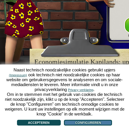
Economiesimulatie Kapilands: upj
browserspellegende
Naast technisch noodzakelijke cookies gebruikt upjers
ook technisch niet noodzakelijke cookies op haar
(Impressum)
Kapilands is een van de beste
browserspellen
van z
website om gebruikersgegevens te analyseren en om sociale-
retrogame
voor fans van economiesimulaties. Het i
mediadiensten te leveren. Meer informatie vindt u in onze
werd ooit uitgeroepen tot "MMO van het jaar" en i
privacyverklaring
.
Privacy verklaring
een genot voor fans van strategische
online game
Om in te stemmen met het gebruik van cookies die technisch
je eigen zakenimperium opbouwen en carrière make
niet noodzakelijk zijn, klikt u op de knop "Accepteren". Selecteer
economiesimulaties
!
de knop "Configureren" om technisch onnodige cookies te
weigeren. U kunt uw instellingen op elk moment wijzigen met de
knop "Cookie" in de werkbalk.
ACCEPTEREN
CONFIGUREREN