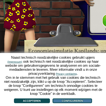
Economiesimulatie Kapilands: upj
browserspellegende
Naast technisch noodzakelijke cookies gebruikt upjers
ook technisch niet noodzakelijke cookies op haar
(Impressum)
Kapilands is een van de beste
browserspellen
van z
website om gebruikersgegevens te analyseren en om sociale-
retrogame
voor fans van economiesimulaties. Het i
mediadiensten te leveren. Meer informatie vindt u in onze
werd ooit uitgeroepen tot "MMO van het jaar" en i
privacyverklaring
.
Privacy verklaring
een genot voor fans van strategische
online game
Om in te stemmen met het gebruik van cookies die technisch
je eigen zakenimperium opbouwen en carrière make
niet noodzakelijk zijn, klikt u op de knop "Accepteren". Selecteer
economiesimulaties
!
de knop "Configureren" om technisch onnodige cookies te
weigeren. U kunt uw instellingen op elk moment wijzigen met de
knop "Cookie" in de werkbalk.
ACCEPTEREN
CONFIGUREREN